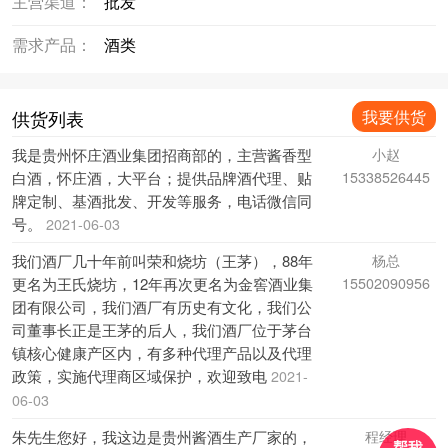
主营渠道：
批发
需求产品：
酒类
供货列表
我要供货
我是贵州怀庄酒业集团招商部的，主营酱香型
小赵
白酒，怀庄酒，大平台；提供品牌酒代理、贴
15338526445
牌定制、基酒批发、开发等服务，电话微信同
号。
2021-06-03
我们酒厂几十年前叫荣和烧坊（王茅），88年
杨总
更名为王氏烧坊，12年再次更名为金窖酒业集
15502090956
团有限公司，我们酒厂有历史有文化，我们公
司董事长正是王茅的后人，我们酒厂位于茅台
镇核心健康产区内，有多种代理产品以及代理
政策，实施代理商区域保护，欢迎致电
2021-
06-03
朱先生您好，我这边是贵州酱酒生产厂家的，
程经理