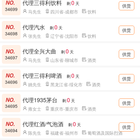
代理三得利饮料
0
剩
天
供货
34699
马先生
四川省-成都市
饮料
代理汽水
0
剩
天
供货
34698
张先生
辽宁省-沈阳市
饮料
代理全兴大曲
0
剩
天
供货
34697
马先生
山东省-聊城市
酒类
代理三得利啤酒
0
剩
天
供货
34696
姚先生
黑龙江省-绥化市
酒类
代理1935茅台
0
剩
天
供货
34695
雍女士
重庆市-重庆市
酒类
代理红酒/气泡酒
0
剩
天
供货
34694
陈先生
福建省-福州市
葡萄酒及国际烈酒