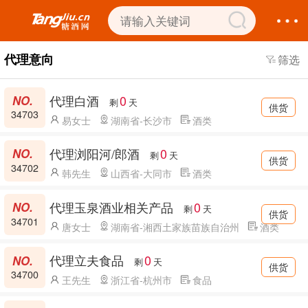
代理意向
筛选
代理白酒
0
剩
天
供货
34703
易女士
湖南省-长沙市
酒类
代理浏阳河/郎酒
0
剩
天
供货
34702
韩先生
山西省-大同市
酒类
代理玉泉酒业相关产品
0
剩
天
供货
34701
唐女士
湖南省-湘西土家族苗族自治州
酒类
代理立夫食品
0
剩
天
供货
34700
王先生
浙江省-杭州市
食品